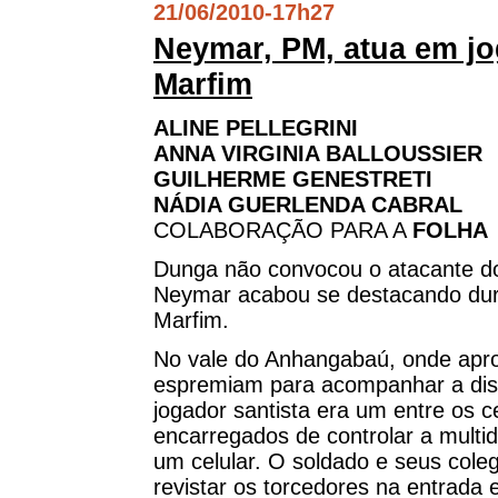
21/06/2010
-
17h27
Neymar, PM, atua em jo
Marfim
ALINE PELLEGRINI
ANNA VIRGINIA BALLOUSSIER
GUILHERME GENESTRETI
NÁDIA GUERLENDA CABRAL
COLABORAÇÃO PARA A
FOLHA
Dunga não convocou o atacante do
Neymar acabou se destacando dura
Marfim.
No vale do Anhangabaú, onde apr
espremiam para acompanhar a dis
jogador santista era um entre os ce
encarregados de controlar a multi
um celular. O soldado e seus cole
revistar os torcedores na entrada e