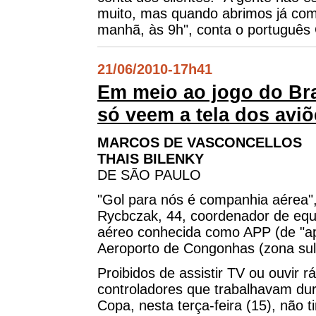
muito, mas quando abrimos já come
manhã, às 9h", conta o português
21/06/2010
-
17h41
Em meio ao jogo do Bra
só veem a tela dos avi
MARCOS DE VASCONCELLOS
THAIS BILENKY
DE SÃO PAULO
"Gol para nós é companhia aérea",
Rycbczak, 44, coordenador de equi
aéreo conhecida como APP (de "ap
Aeroporto de Congonhas (zona sul
Proibidos de assistir TV ou ouvir 
controladores que trabalhavam dura
Copa, nesta terça-feira (15), não t