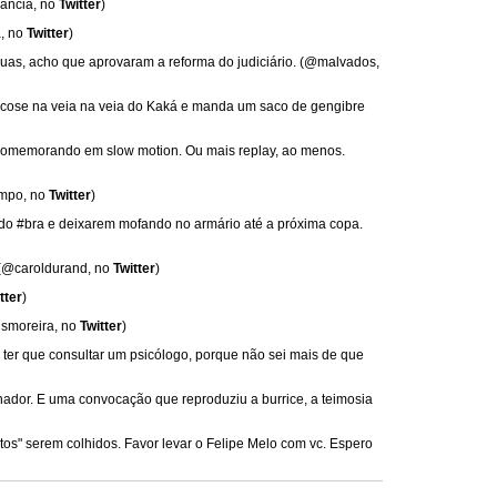
gancia, no
Twitter
)
a, no
Twitter
)
uas, acho que aprovaram a reforma do judiciário. (@malvados,
licose na veia na veia do Kaká e manda um saco de gengibre
 comemorando em slow motion. Ou mais replay, ao menos.
mpo, no
Twitter
)
 do #bra e deixarem mofando no armário até a próxima copa.
 (@caroldurand, no
Twitter
)
tter
)
ismoreira, no
Twitter
)
u ter que consultar um psicólogo, porque não sei mais de que
nador. E uma convocação que reproduziu a burrice, a teimosia
tos" serem colhidos. Favor levar o Felipe Melo com vc. Espero