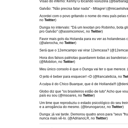
Visão do inferno: Kenny G tocando vuvuzela (@barbara
Galvão: "Não precisa falar nada" - Milagre! (@micaelsilv
Acordei com o povo gritando o nome do meu país pelas r
no
Twitter
)
Dunga no intervalo: "Dá um lexotan pro Robinho, bota g
pro Galvão" (@assimcomovc, no
Twitter
)
Favor mais gols da Holanda para eu ver as holandesas
(@alerocha, no
Twitter
)
Será que o 12emcampo vai virar 12emcasa? (@12emca
Hora dos falsos patriotas guardarem todas as bandeiras
(@Mobilon, no
Twitter
)
Meu único consolo é que o Dunga vai ter o que merece.
O jeito é beber para esquecer! =D (@francaleticia, no
Twi
A culpa é do Chico Buarque, que é de Hollanda!!! (@den
Globo diz que "os brasileiros estão de luto" Acho que vo
país eu sou (@msoares, no
Twitter
)
Um time que reproduziu o estado psicológico do seu trei
e a arrogância do mesmo. (@brunogarcez, no
Twitter
)
Dunga: já vai tarde. Demorou quatro anos para "seus "fru
nunca mais vê-lo. (@AdrianoLR, no
Twitter
)